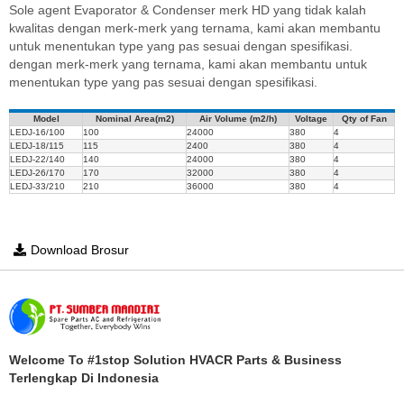
Sole agent Evaporator & Condenser merk HD yang tidak kalah
kwalitas dengan merk-merk yang ternama, kami akan membantu
untuk menentukan type yang pas sesuai dengan spesifikasi.
dengan merk-merk yang ternama, kami akan membantu untuk
menentukan type yang pas sesuai dengan spesifikasi.
Model
Nominal Area(m2)
Air Volume (m2/h)
Voltage
Qty of Fan
LEDJ-16/100
100
24000
380
4
LEDJ-18/115
115
2400
380
4
LEDJ-22/140
140
24000
380
4
LEDJ-26/170
170
32000
380
4
LEDJ-33/210
210
36000
380
4
Download Brosur
Welcome To #1stop Solution HVACR Parts & Business
Terlengkap Di Indonesia