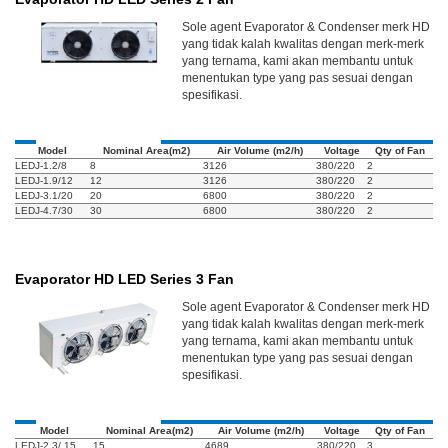
Sole agent Evaporator & Condenser merk HD
yang tidak kalah kwalitas dengan merk-merk
yang ternama, kami akan membantu untuk
menentukan type yang pas sesuai dengan
spesifikasi.
Model
Nominal Area(m2)
Air Volume (m2/h)
Voltage
Qty of Fan
LEDJ-1.2/8
8
3126
380/220
2
LEDJ-1.9/12
12
3126
380/220
2
LEDJ-3.1/20
20
6800
380/220
2
LEDJ-4.7/30
30
6800
380/220
2
Evaporator HD LED Series 3 Fan
Sole agent Evaporator & Condenser merk HD
yang tidak kalah kwalitas dengan merk-merk
yang ternama, kami akan membantu untuk
menentukan type yang pas sesuai dengan
spesifikasi.
Model
Nominal Area(m2)
Air Volume (m2/h)
Voltage
Qty of Fan
LEDJ-2.3/ 15
15
4689
380/220
3