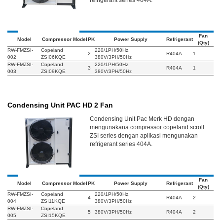
refrigerant series 404A.
Fan
Model
Compressor Model
PK
Power Supply
Refrigerant
(Qty)
RW-FMZSI-
Copeland
220/1PH/50Hz,
2
R404A
1
002
ZSI06KQE
380V/3PH/50Hz
RW-FMZSI-
Copeland
220/1PH/50Hz,
3
R404A
1
003
ZSI09KQE
380V/3PH/50Hz
Condensing Unit PAC HD 2 Fan
Condensing Unit Pac Merk HD dengan
mengunakana compressor copeland scroll
ZSI series dengan aplikasi mengunakan
refrigerant series 404A.
Fan
Model
Compressor Model
PK
Power Supply
Refrigerant
(Qty)
RW-FMZSI-
Copeland
220/1PH/50Hz,
4
R404A
2
004
ZSI11KQE
380V/3PH/50Hz
RW-FMZSI-
Copeland
5
380V/3PH/50Hz
R404A
2
005
ZSI15KQE