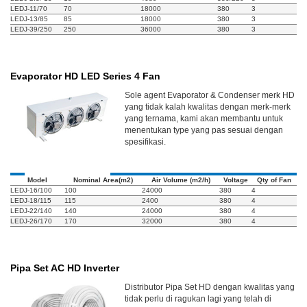
LEDJ-11/70
70
18000
380
3
LEDJ-13/85
85
18000
380
3
LEDJ-39/250
250
36000
380
3
Evaporator HD LED Series 4 Fan
Sole agent Evaporator & Condenser merk HD
yang tidak kalah kwalitas dengan merk-merk
yang ternama, kami akan membantu untuk
menentukan type yang pas sesuai dengan
spesifikasi.
Model
Nominal Area(m2)
Air Volume (m2/h)
Voltage
Qty of Fan
LEDJ-16/100
100
24000
380
4
LEDJ-18/115
115
2400
380
4
LEDJ-22/140
140
24000
380
4
LEDJ-26/170
170
32000
380
4
Pipa Set AC HD Inverter
Distributor Pipa Set HD dengan kwalitas yang
tidak perlu di ragukan lagi yang telah di