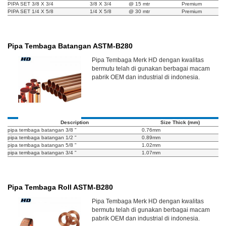
PIPA SET 3/8 X 3/4
3/8 X 3/4
@ 15 mtr
Premium
PIPA SET 1/4 X 5/8
1/4 X 5/8
@ 30 mtr
Premium
Pipa Tembaga Batangan ASTM-B280
Pipa Tembaga Merk HD dengan kwalitas
bermutu telah di gunakan berbagai macam
pabrik OEM dan industrial di indonesia.
Description
Size Thick (mm)
pipa tembaga batangan 3/8 "
0.76mm
pipa tembaga batangan 1/2 "
0.89mm
pipa tembaga batangan 5/8 "
1.02mm
pipa tembaga batangan 3/4 "
1.07mm
Pipa Tembaga Roll ASTM-B280
Pipa Tembaga Merk HD dengan kwalitas
bermutu telah di gunakan berbagai macam
pabrik OEM dan industrial di indonesia.