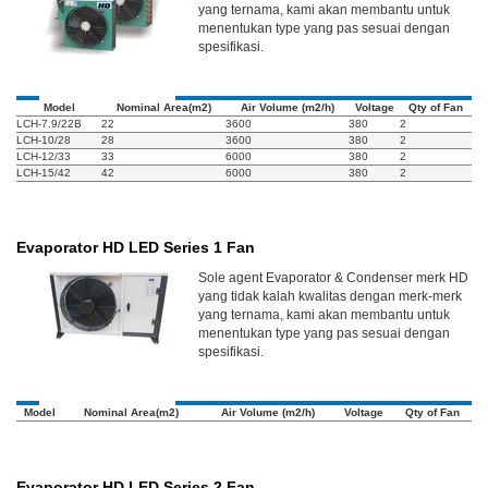
yang ternama, kami akan membantu untuk
menentukan type yang pas sesuai dengan
spesifikasi.
Model
Nominal Area(m2)
Air Volume (m2/h)
Voltage
Qty of Fan
LCH-7.9/22B
22
3600
380
2
LCH-10/28
28
3600
380
2
LCH-12/33
33
6000
380
2
LCH-15/42
42
6000
380
2
Evaporator HD LED Series 1 Fan
Sole agent Evaporator & Condenser merk HD
yang tidak kalah kwalitas dengan merk-merk
yang ternama, kami akan membantu untuk
menentukan type yang pas sesuai dengan
spesifikasi.
Model
Nominal Area(m2)
Air Volume (m2/h)
Voltage
Qty of Fan
Evaporator HD LED Series 2 Fan