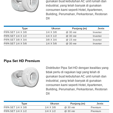
gunakan buat kebutuhan AC unit rumah dan
industrial, yang telah banyak di gunakan
consumen kami seperti Hotel, Apartemen,
Building, Perumahan, Perkantoran, Restoran
Dll
Type
Ukuran
Panjang (m)
Jenis
PIPA SET 1/4 X 3/8
1/4 X 3/8
@ 30 mtr
Inverter
PIPA SET 1/4 X 1/2
1/4 X 1/2
@ 30 mtr
Inverter
PIPA SET 3/8 X 3/4
3/8 X 3/4
@ 15 mtr
Inverter
PIPA SET 1/4 X 5/8
1/4 X 5/8
@ 30 mtr
Inverter
Pipa Set HD Premium
Distributor Pipa Set HD dengan kwalitas yang
tidak perlu di ragukan lagi yang telah di
gunakan buat kebutuhan AC unit rumah dan
industrial, yang telah banyak di gunakan
consumen kami seperti Hotel, Apartemen,
Building, Perumahan, Perkantoran, Restoran
Dll
Type
Ukuran
Panjang (m)
Jenis
PIPA SET 1/4 X 3/8
1/4 X 3/8
@ 30 mtr
Premium
PIPA SET 1/4 X 1/2
1/4 X 1/2
@ 30 mtr
Premium