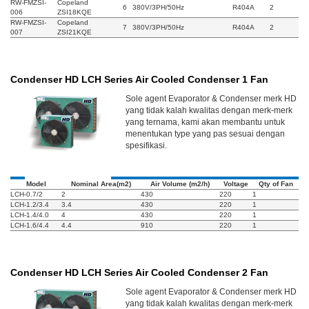
RW-FMZSI-
Copeland
6
380V/3PH/50Hz
R404A
2
006
ZSI18KQE
RW-FMZSI-
Copeland
7
380V/3PH/50Hz
R404A
2
007
ZSI21KQE
Condenser HD LCH Series Air Cooled Condenser 1 Fan
Sole agent Evaporator & Condenser merk HD
yang tidak kalah kwalitas dengan merk-merk
yang ternama, kami akan membantu untuk
menentukan type yang pas sesuai dengan
spesifikasi.
Model
Nominal Area(m2)
Air Volume (m2/h)
Voltage
Qty of Fan
LCH-0.7/2
2
430
220
1
LCH-1.2/3.4
3.4
430
220
1
LCH-1.4/4.0
4
430
220
1
LCH-1.6/4.4
4.4
910
220
1
Condenser HD LCH Series Air Cooled Condenser 2 Fan
Sole agent Evaporator & Condenser merk HD
yang tidak kalah kwalitas dengan merk-merk