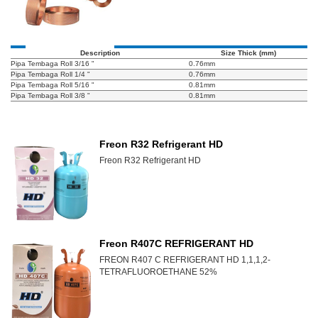
Description
Size Thick (mm)
Pipa Tembaga Roll 3/16 "
0.76mm
Pipa Tembaga Roll 1/4 "
0.76mm
Pipa Tembaga Roll 5/16 "
0.81mm
Pipa Tembaga Roll 3/8 "
0.81mm
Freon R32 Refrigerant HD
Freon R32 Refrigerant HD
Freon R407C REFRIGERANT HD
FREON R407 C REFRIGERANT HD 1,1,1,2-
TETRAFLUOROETHANE 52%